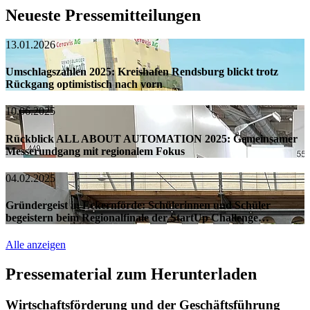
Neueste Pressemitteilungen
13.01.2026
Umschlagszahlen 2025: Kreishafen Rendsburg blickt trotz
Rückgang optimistisch nach vorn
10.06.2025
Rückblick ALL ABOUT AUTOMATION 2025: Gemeinsamer
Messerundgang mit regionalem Fokus
04.02.2025
Gründergeist in Eckernförde: Schülerinnen und Schüler
begeistern beim Regionalfinale der StartUp Challenge…
Alle anzeigen
Pressematerial zum Herunterladen
Wirtschaftsförderung und der Geschäftsführung