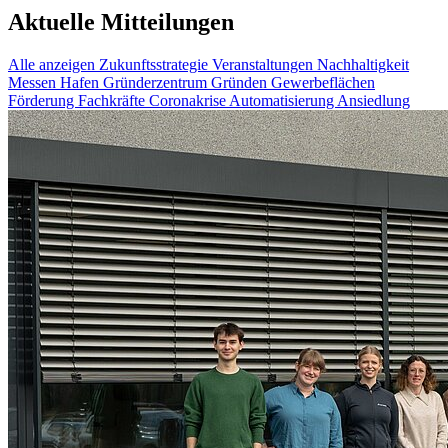
Aktuelle Mitteilungen
Alle anzeigen
Zukunftsstrategie
Veranstaltungen
Nachhaltigkeit
Messen
Hafen
Gründerzentrum
Gründen
Gewerbeflächen
Förderung
Fachkräfte
Coronakrise
Automatisierung
Ansiedlung