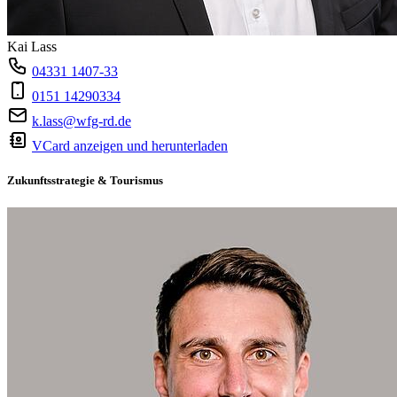
Kai Lass
04331 1407-33
0151 14290334
k.lass@wfg-rd.de
VCard anzeigen und herunterladen
Zukunftsstrategie & Tourismus