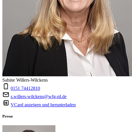
Sabine Willers-Wilckens
0151 74412810
s.willers-wilckens@wfg-rd.de
VCard anzeigen und herunterladen
Presse