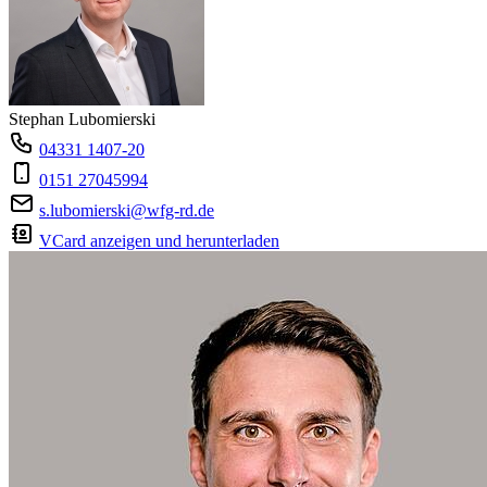
Stephan Lubomierski
04331 1407-20
0151 27045994
s.lubomierski@wfg-rd.de
VCard anzeigen und herunterladen