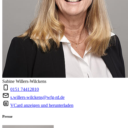
Sabine Willers-Wilckens
0151 74412810
s.willers-wilckens@wfg-rd.de
VCard anzeigen und herunterladen
Presse