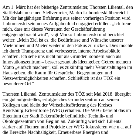
Am 1. März hat der bisherige Zentrumsleiter, Thorsten Liliental, den
Staffelstab an seinen Stellvertreter, Marko Lubomierski überreicht.
Mit der langjährigen Erfahrung aus seiner vorherigen Position wird
Lubomierski sein neues Aufgabenfeld engagiert erfüllen. „Ich freue
mich, dass mir dieses Vertrauen der Geschäftsführung
entgegengebracht wird“, sagt Marko Lubomierski und berichtet
weiter: „Mein Ziel ist es, die Bedürfnisse und Wünsche unserer
Mieterinnen und Mieter weiter in den Fokus zu rücken. Dies möchte
ich durch Transparenz und verbesserte, interne Arbeitsabläufe
schaffen. Ich sehe uns nicht nur als Gründer- sondern auch als
Innovationszentrum – besser gesagt als Ideengeber. Getreu meinem
Motto „einfach machen“, soll es zukünftig mehr Veranstaltungen im
Haus geben, die Raum für Gespräche, Begegnungen und
Netzwerkmöglichkeiten schaffen. Schließlich ist das TÖZ ein
besonderer Ort.“
Thorsten Liliental, Zentrumsleiter des TÖZ seit Mai 2018, übergibt
ein gut aufgestelltes, erfolgreiches Gründerzentrum an seinen
Kollegen und bleibt der Wirtschaftsförderung des Kreises
Rendsburg-Eckernförde (WFG) erhalten. Die WFG betreibt das im
Eigentum der Stadt Eckernförde befindliche Technik- und
Ökologiezentrum von Beginn an. Zukünftig wird sich Liliental
stärker auf Themen und Projekte der WFG fokussieren wie u.a. auf
die Bereiche Nachhaltigkeit, Erneuerbare Energien und