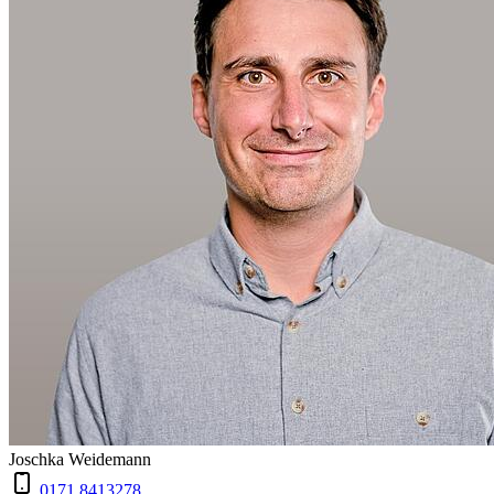
Joschka Weidemann
0171 8413278