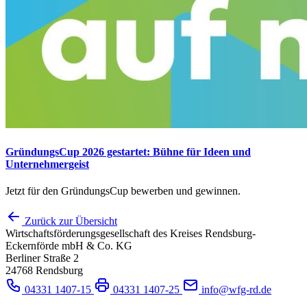
GründungsCup 2026 gestartet: Bühne für Ideen und
Unternehmergeist
Jetzt für den GründungsCup bewerben und gewinnen.
Zurück zur Übersicht
Wirtschaftsförderungsgesellschaft des Kreises Rendsburg-
Eckernförde mbH & Co. KG
Berliner Straße 2
24768 Rendsburg
04331 1407-15
04331 1407-25
info@wfg-rd.de