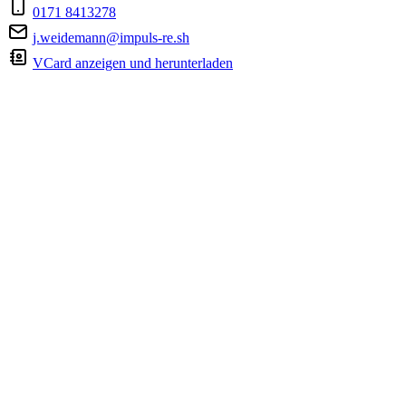
0171 8413278
j.weidemann@impuls-re.sh
VCard anzeigen und herunterladen