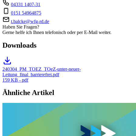
04331 1407-31
0151 54964875
t.balcke@wfg-rd.de
Haben Sie Fragen?
Gerne helfe ich Ihnen telefonisch oder per E-Mail weiter.
Downloads
240304_PM_TOEZ_TOeZ-unter-neuer-
Leitung_final_barrierefrei.pdf
159 KB - pdf
Ähnliche Artikel