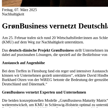
Freitag, 07. März 2025
Nachhaltigkeit
GrønBusiness vernetzt Deutsc
Am 25. Februar trafen sich rund 20 Wirtschaftsförder:innen aus Sch
(KMU) auf dem Weg zur Nachhaltigkeit unterstützen.
Das
deutsch-dänische Projekt GrønBusiness
stellt Unternehmen in
dabei auf praxisnahen Lösungen, die speziell auf die Bedürfnisse vo
Austausch auf Augenhöhe
Bei dem Treffen in Flensburg fand ein reger und intensiver Austau
können wir Unternehmen gezielt unterstützen“, erklärte David Hindbe
Burkhard Otzen von der WiREG betonte die Bedeutung der grenzübers
Deutschland und Dänemark.“
GrønBusiness vernetzt Experten und Unternehmen
Die beiden konzeptionellen Modelle „GrønBusiness-Maturity Matrix
weiterentwickelt, um KMU in Schleswig-Holstein optimal zu unterstü