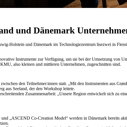
hland und Dänemark Unternehme
leswig-Holstein und Dänemark im Technologiezentrum lisezwei in Flens
novative Instrumente zur Verfügung, um sie bei der Umsetzung von Umw
n KMU, also kleinen und mittleren Unternehmen, zugeschnitten sind.
sch zwischen den Teilnehmer:innen statt. „Mit den Instrumenten aus 
rg aus Seeland, der den Workshop leitete.
chreitenden Zusammenarbeit: „Unsere Region entwickelt sich zu eine
“ und „ASCEND Co-Creation Model“ werden in Dänemark bereits aktiv 
tzen.