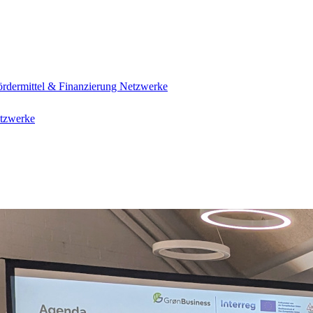
ördermittel & Finanzierung
Netzwerke
tzwerke