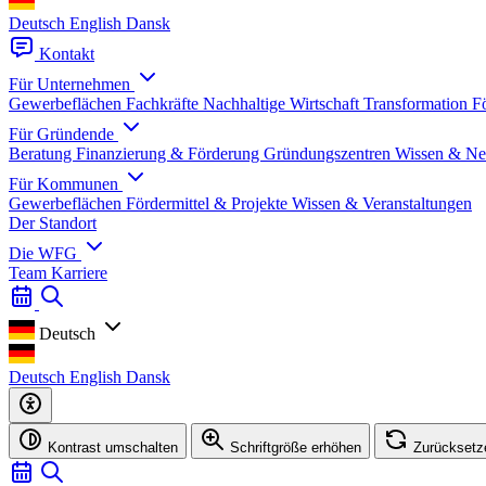
Deutsch
English
Dansk
Kontakt
Für Unternehmen
Gewerbeflächen
Fachkräfte
Nachhaltige Wirtschaft
Transformation
F
Für Gründende
Beratung
Finanzierung & Förderung
Gründungszentren
Wissen & Ne
Für Kommunen
Gewerbeflächen
Fördermittel & Projekte
Wissen & Veranstaltungen
Der Standort
Die WFG
Team
Karriere
Deutsch
Deutsch
English
Dansk
Kontrast umschalten
Schriftgröße erhöhen
Zurücksetz