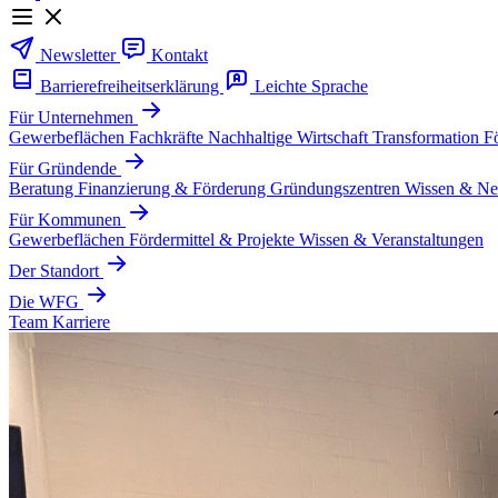
Newsletter
Kontakt
Barrierefreiheitserklärung
Leichte Sprache
Für Unternehmen
Gewerbeflächen
Fachkräfte
Nachhaltige Wirtschaft
Transformation
F
Für Gründende
Beratung
Finanzierung & Förderung
Gründungszentren
Wissen & Ne
Für Kommunen
Gewerbeflächen
Fördermittel & Projekte
Wissen & Veranstaltungen
Der Standort
Die WFG
Team
Karriere